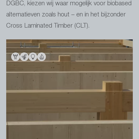
DGBC, kiezen wij waar mogelijk voor biobased
alternatieven zoals hout – en in het bijzonder
Cross Laminated Timber (CLT).