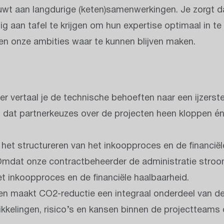
ouwt aan langdurige (keten)samenwerkingen. Je zorgt da
 aan tafel te krijgen om hun expertise optimaal in te
en onze ambities waar te kunnen blijven maken.
r vertaal je de technische behoeften naar een ijzerst
at partnerkeuzes over de projecten heen kloppen én b
 het structureren van het inkoopproces en de financië
dat onze contractbeheerder de administratie strooml
et inkoopproces en de financiële haalbaarheid.
n en maakt CO2-reductie een integraal onderdeel van 
ikkelingen, risico’s en kansen binnen de projectteams