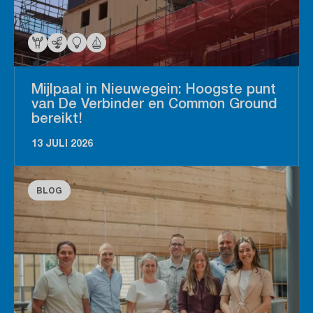
Mijlpaal in Nieuwegein: Hoogste punt
van De Verbinder en Common Ground
bereikt!
13 JULI 2026
BLOG