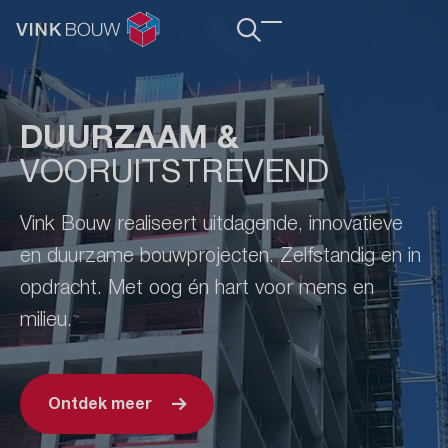
Content
Main
navigation
DUURZAAM &
VOORUITSTREVEND
Vink Bouw realiseert uitdagende, innovatieve
en duurzame bouwprojecten. Zelfstandig en in
opdracht. Met oog én hart voor mens en
milieu.
Ontdek meer