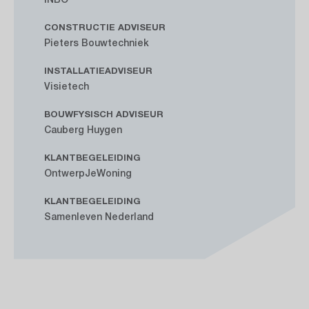
CONSTRUCTIE ADVISEUR
Pieters Bouwtechniek
INSTALLATIEADVISEUR
Visietech
BOUWFYSISCH ADVISEUR
Cauberg Huygen
KLANTBEGELEIDING
OntwerpJeWoning
KLANTBEGELEIDING
Samenleven Nederland
Accepteer social cookies om de video te bekijken
Klik hier om te accepteren