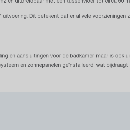
 m2 en uitbreidbaar met een tussenvloer tot circa 60 m
’ uitvoering. Dit betekent dat er al vele voorzieninge
ling en aansluitingen voor de badkamer, maar is ook u
esysteem en zonnepanelen geïnstalleerd, wat bijdraagt