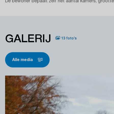
De bewoner bepaalt zelf het aantal kamers, grootte
GALERIJ
13 foto’s
Alle media